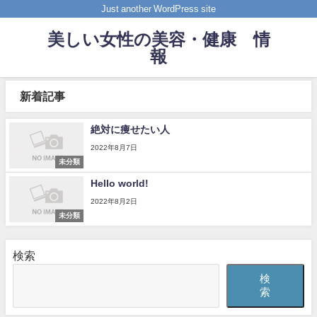
Just another WordPress site
美しい女性の美容・健康 情
報
新着記事
絶対に痩せたい人
2022年8月7日
未分類
Hello world!
2022年8月2日
未分類
検索
検
索