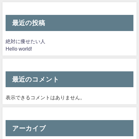
最近の投稿
絶対に痩せたい人
Hello world!
最近のコメント
表示できるコメントはありません。
アーカイブ